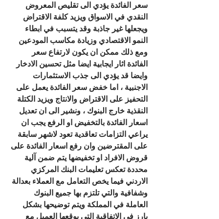
سعر الفائدة يؤدي الى تقليص المعروض 
النقدي في الاسواق ويزيد كلفة الاقتراض 
ويجعلها غير جاذبة وقد يتسبب في ابطاء 
النمو الاقتصادي وزيادة مكاسب المودعين 
ومع ذلك ممكن ان يكون لارتفاع سعر 
الفائدة اثار ايجابية ايضا مثل تحسين الادخار 
وايضا قد يؤدي الى جذب الاستثمارات 
الاجنبية ، اما خفض سعر الفائدة يعمل على 
التحفيز على الاقتراض والانتاج ويزيد الكتلة 
النقذية خارج البنوك ، ونشير الى ان تعديل 
اسعار الفائدة بالتخفيض او الرفع يجب ان 
يراعي التزامات تعاقدية تعود لاشهر سابقة 
على المقترضين وان رفع اسعار الفائدة على 
قروض الافراد او تخفيضها يتم ضمن آلية 
محددة تعكس تعليمات البنك المركزي 
الاردني فيما يخص التعامل مع العملاء بعدالة 
وشفافية والتي تلتزم بها جميع البنوك 
العاملة في المملكة ويتم توضيحها بشكل 
بارز في الاتفاقية التي يوقعها العميل مع 