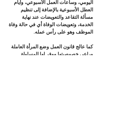
اليومي، وساعات العمل الأسبوعي، وأيام 
العطل الأسبوعية بالإضافة إلى تنظيم 
مسألة التقاعد والتعويضات عند نهاية 
الخدمة، وتعويضات الوفاة أي في حالة وفاة 
الموظف وهو على رأس عمله.
كما عالج قانون العمل وضع المرأة العاملة 
وراعى خصوصيتها ووفر لها المساواة 
والحماية القانونية، كحماية المرأة الحامل 
من الفصل، وحقها في الحصول على إجازة 
دون أجر لمدة لا تزيد عن سنة للتفرغ لتربية 
الأطفال. كما أن المادة 70 من القانون 
أعطت للمرأة العاملة الحق في الحصول 
على إجازة أمومة بأجر كامل مدتها عشرة 
أسابيع، والحق في ساعة الرضاعة وضرورة 
توفير مكان لرعاية أطفال العاملات في 
مكان العمل أو بالقرب منه. وكما اعطى 
القانون الحق للعامل بالتعويض عن الاصابات 
التي تلحق به بسبب العمل وذلك سنداً 