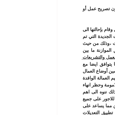
·      صلاحية قيام وزير العمل بتسفير العامل الغير الاردني في حال قيامه في العمل بدون تصريح عمل أو 
حيث صدرت الموافقة من قبل مجلس الوزراء على هذه التعديلات الجديدة لقانون العمل وقام بإحالتها الى 
ديوان التشريع والرأي للسير في اجراءات اقرارها ،ومن خلال استقراء  هذه التعديلات الجديدة التي تم 
طرحها على قانون العمل لسنة 2024  يتبين لنا  الهدف المنشود من جراء هذه التعديلات ،وذلك من حيث 
امكانية وزارة العمل من القيام بمهامها ومسؤوليتها في تنظيم سوق العمل، وتحقيق الموازنة ما بين 
والمواءمة ما بين قانون العمل والتشريعات 
، وبما يتوافق ايضا مع 
الاتفاقيات الدولية ذات العلاقة ، وهذا كله من شأنه إحداث تأثيرات ايجابية من حيث تحسين أوضاع العمال 
وتعزيز الاستقرار الاقتصادي و الاستثمار وزيادة الحماية الاجتماعية ، كما تهدف الى تنظيم العمالة الوافدة 
في سوق العمل وتشجيع المرأة على الدخول لسوق العمل من خلال زيادة فترة اجازة الامومة وحظر انهاء 
خدمات المرأة الحامل ، ومواكبة التطورات الحاصلة في سوق العمل ، اضافة الى ذلك ننوه الى اهم 
الشروط حول رفع الحد الادنى للاجور في الاردن الى 290 دينار حيث يطبق الحد الادنى للاجور على جميع 
العاملين في القطاع  الخاص ويشمل الحد الادنى للاجور العمال الاردنيين وغير الاردنيين مما يساعد على 
تحسين اوضاع العمال في الاردن ، ولعله ايضا من اهم التحديات التي قد تطرأ على تطبيق التعديلات 