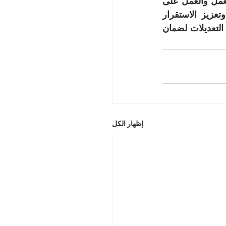
الخلاصة ان هذه التعديلات على قانون العمل في الاردن تهدف الى تحسين ظروف العمل والعمل على 
الموازنة في الحقوق ما بين العامل واصحاب العمل  وتعمل على زيادة الانتاجية وتعزيز الاستقرار 
الاقتصادي والعدالة الاجتماعية. ومع ذلك يجب مواجهة التحديات التي تترتب على هذه التعديلات لضمان 
إظهار الكل