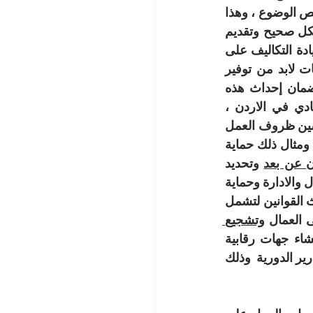
المطروحة على قانون العمل لسنة 2024 هو سوء الفهم او التطبيق الخاطئ لها نتيجة نقص الوضوع ، وهذا 
بحاجة الى تدريب العاملين وتعزيز الوعي حول هذه التعديلات ومراقبة التطبيق لها بشكل صحيح وتقديم 
التغذية الراجعة والمعرفة القانونية، واضافة الى ذلك انه قد تؤدي هذه التعديلات الى زيادة التكاليف على 
اصحاب العمل وزيادة العبء المالي على القطاع الخاص  وللتصدي لمثل هذه التحديات لابد من توفير 
الدعم الفني والمالي لتنفيذ التعديلات وتعزيز التعاون بين الاطراف المعنية ، وذلك لضمان إحداث هذه 
التعديلات للنتائج المرجوة منها واهمها تطوير سوق العمل وتحقيق الاستقرار الاقتصادي في الاردن ، 
وهنالك بعض التوصيات التي لابد من الاشارة اليها واضافتها الى قانون العمل وذلك لتحسين ظروف العمل 
والبيئة المهنية ومواكبة التطور الذي يشهده الاردن في مجال العمل والتنمية الاقتصادية ومثال ذلك حماية 
ن عن بعد
 وتحديد 
ساعات العمل والراحة وتوفير ادوات العمل اللازمة لهم وتوفير اتصالات فاعلة بين العمال والادارة وحماية 
بيانات العمال الشخصية والمتعلقة بالعمل لذلك لابد من تنظيم العمل التكنلوجي و تحديث القوانين لتشمل 
ى العمال 
وتشجيع 
، واضافة الى ذلك لابد من تعزيز دور النقابات العمالية و انشاء جهات رقابية 
ير الدورية  وذلك 