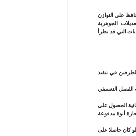
يوازن المشرع الاردني الكفة لصاحب العمل من خلال توفير عدة مزايا لصالحه بشكل يحافظ على التوازن 
بين حقوق العمال وحقوق اصحاب العمل ، وفي هذا المقال سنستعرض أهم التعديلات الجوهرية 
المطروحة على قانون العمل لسنة 2024 ، وأثرها على العمال واصحاب العمل ، والتحديات التي قد تطرأ 
·      في حال انتهاء فترة العقد المحدد المدة بين صاحب العمل والعامل ، واستمرار الطرفين في تنفيذ 
·      الغاء المادة المتعلقة بالفصل التعسفي للعامل واستبدالها بمادة تتضمن تحديد حالات الفصل التعسفي 
·      تم تعديل اجازة الامومة لتصبح 90 يوماً مع الأجر في القطاعين العام والخاص ، وبإمكانية الحصول على 
ساعة رضاعة لمدة 9 أشهر بعد انتهاء إجازة الامومة بالإضافة الى ذلك ، يستحق الرجل إجازة أبوة مدفوعة 
·      وجوب حصول أي عامل غير اردني على تصريح عمل اذا أراد العمل في الاردن حتى لو كان حاصلا على 